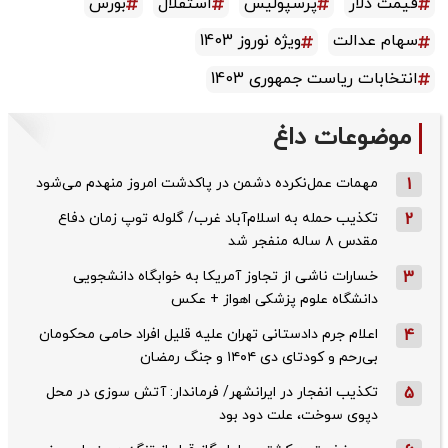
قیمت دلار
پرسپولیس
استقلال
بورس
سهام عدالت
ویژه نوروز 1403
انتخابات ریاست جمهوری 1403
موضوعات داغ
1
مهمات عمل‌نکرده دشمن در پاکدشت امروز منهدم می‌شود
2
تکذیب حمله به اسلام‌آباد غرب/ گلوله توپ زمان دفاع
مقدس ۸ ساله منفجر شد
3
خسارات ناشی از تجاوز آمریکا به خوابگاه دانشجویی
دانشگاه علوم پزشکی اهواز + عکس
4
اعلام جرم دادستانی تهران علیه قلیل افراد حامی محکومان
بی‌رحم و کودتای دی‌ ۱۴۰۴ و جنگ رمضان
5
تکذیب ‌انفجار در ایرانشهر/ فرماندار: آتش سوزی در محل
دپوی سوخت، علت دود بود