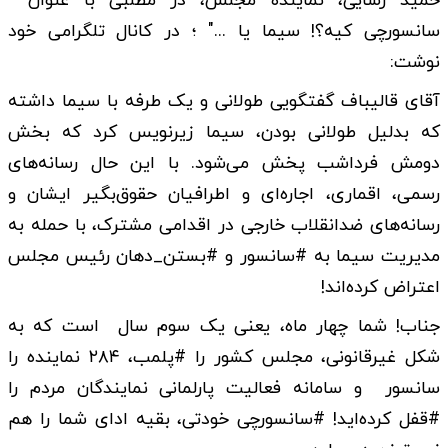
حمید رسایی، نماینده مجلس، در مطلبی با عنوان "
سانسورچی کیه؟! سیما یا ..." ؛ در کانال تلگرامی خود
نوشت:
آقای قالیباف گفتگویی طولانی و یک طرفه با سیما داشته
که بدلیل طولانی بودن، سیما زیرنویس کرد که بخش
دومش فرداشب پخش می‌شود. با این حال رسانه‌های
رسمی، اقماری، اجاره‌ای و اطرافیان حقوق‌بگیر ایشان و
رسانه‌های ضدانقلاب خارجی در اقدامی مشترک، با حمله به
مدیریت سیما به #سانسور و #بستن_دهان رئیس مجلس
اعتراض کرده‌اند!
جناب! شما چهار ماه، یعنی یک سوم سال است که به
شکل غیرقانونی، مجلس کشور را #پلمب، ۲۸۴ نماینده را
سانسور و سامانه فعالیت پارلمانی نمایندگان مردم را
#قفل کرده‌اید! #سانسورچی خودتی، بقیه ادای شما را هم