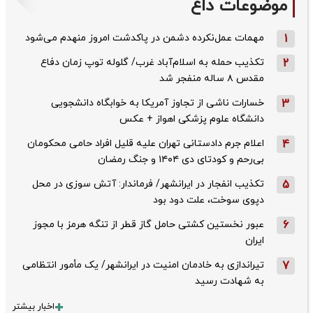
موضوعات داغ
1
مهمات عمل‌نکرده دشمن در پاکدشت امروز منهدم می‌شود
2
تکذیب حمله به اسلام‌آباد غرب/ گلوله توپ زمان دفاع
مقدس ۸ ساله منفجر شد
3
خسارات ناشی از تجاوز آمریکا به خوابگاه دانشجویی
دانشگاه علوم پزشکی اهواز + عکس
4
اعلام جرم دادستانی تهران علیه قلیل افراد حامی محکومان
بی‌رحم و کودتای دی‌ ۱۴۰۴ و جنگ رمضان
5
تکذیب ‌انفجار در ایرانشهر/ فرماندار: آتش سوزی در محل
دپوی سوخت، علت دود بود
6
عبور نخستین کشتی حامل گاز قطر از تنگه هرمز با مجوز
ایران
7
تیراندازی به خادمان امنیت در ایرانشهر/ یک مأمور انتظامی
به شهادت رسید
اخبار بیشتر