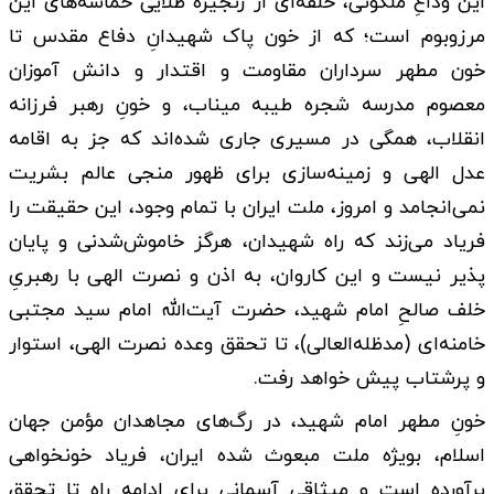
این وداعِ ملکوتی، حلقه‌ای از زنجیره طلایی حماسه‌های این
مرزوبوم است؛ که از خون پاک شهیدانِ دفاع مقدس تا
خون مطهر سرداران مقاومت و اقتدار و دانش آموزان
معصوم مدرسه شجره طیبه میناب، و خونِ رهبر فرزانه
انقلاب، همگی در مسیری جاری شده‌اند که جز به اقامه
عدل الهی و زمینه‌سازی برای ظهور منجی عالم بشریت
نمی‌انجامد و امروز، ملت ایران با تمام وجود، این حقیقت را
فریاد می‌زند که راه شهیدان، هرگز خاموش‌شدنی و پایان
پذیر نیست و این کاروان، به اذن و نصرت الهی با رهبریِ
خلف صالحِ امام شهید، حضرت آیت‌الله امام سید مجتبی
خامنه‌ای (مدظله‌العالی)، تا تحقق وعده نصرت الهی، استوار
و پرشتاب پیش خواهد رفت.
خونِ مطهر امام شهید، در رگ‌های مجاهدان مؤمن جهان
اسلام، بویژه ملت مبعوث شده ایران، فریاد خونخواهی
برآورده است و میثاقی آسمانی برای ادامه راه تا تحقق