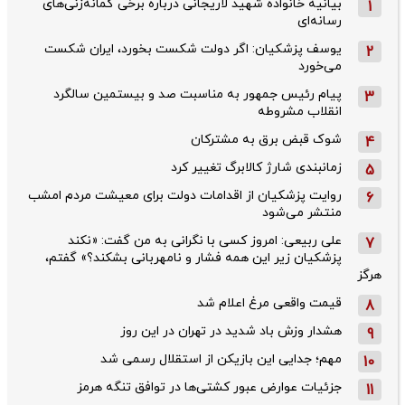
بیانیه خانواده شهید لاریجانی درباره برخی گمانه‌زنی‌های
1
رسانه‌ای
یوسف پزشکیان: اگر دولت شکست بخورد، ایران شکست
2
می‌خورد
پیام رئیس جمهور به مناسبت صد و بیستمین سالگرد
3
انقلاب مشروطه
شوک قبض برق به مشترکان
4
زمانبندی شارژ کالابرگ تغییر کرد
5
روایت پزشکیان از اقدامات دولت برای معیشت مردم امشب
6
منتشر می‌شود
علی ربیعی: امروز کسی با نگرانی به من گفت: «نکند
7
پزشکیان زیر این همه فشار و نامهربانی بشکند؟» گفتم،
هرگز
قیمت واقعی مرغ اعلام شد
8
هشدار وزش باد شدید در تهران در این روز
9
مهم؛ جدایی این بازیکن از استقلال رسمی شد
10
جزئیات عوارض عبور کشتی‌ها در توافق تنگه هرمز
11