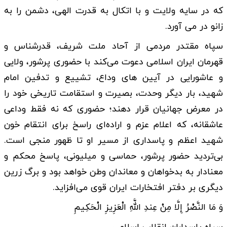
که در سایه ولایت و با اتکال به قدرت الهی، دشمن را به
زانو در می آورد.
سپاه مقتدر مردمی از آحاد ملت شریف، قدرشناس و
قهرمان ایران اسلامی دعوت می‌کند با حضوری پرشور، ولایی
و عاشورایی در آیین های وداع، تشییع و تدفین امام
شهید، بار دیگر وحدت، بصیرت و استقامت تاریخی خود را
در معرض جهانیان قرار دهند؛ حضوری که نه فقط وداعی
عاشقانه، که اعلام عزم و اراده‌ای راسخ برای انتقام خون
شهید اعظم و پاسداری از مسیر او تا ظهور منجی است.
بی‌تردید حضور پرشور، حماسی و میلیونی، پاسخ محکم و
معنادار به بدخواهان و معاندان وطن خواهد بود و برگ زرین
دیگری بر دفتر افتخارات ایران قوی می‌افزاید.
وَ مَا النَّصْرُ إِلَّا مِنْ عِندِ اللَّهِ الْعَزِیزِ الْحَکِیمِ