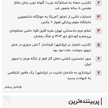
2
تکذیب حمله به اسلام‌آباد غرب/ گلوله توپ زمان دفاع
مقدس ۸ ساله منفجر شد
3
خسارات ناشی از تجاوز آمریکا به خوابگاه دانشجویی
دانشگاه علوم پزشکی اهواز + عکس
4
اعلام جرم دادستانی تهران علیه قلیل افراد حامی محکومان
بی‌رحم و کودتای دی‌ ۱۴۰۴ و جنگ رمضان
5
تکذیب ‌انفجار در ایرانشهر/ فرماندار: آتش سوزی در محل
دپوی سوخت، علت دود بود
6
عبور نخستین کشتی حامل گاز قطر از تنگه هرمز با مجوز
ایران
7
تیراندازی به خادمان امنیت در ایرانشهر/ یک مأمور انتظامی
به شهادت رسید
اخبار بیشتر
پربیننده‌ترین