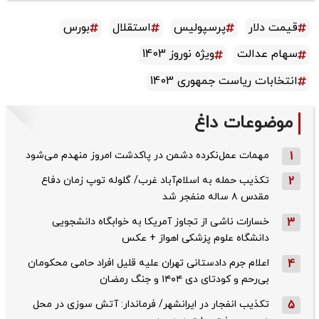
قیمت دلار
پرسپولیس
استقلال
بورس
سهام عدالت
ویژه نوروز 1403
انتخابات ریاست جمهوری 1403
موضوعات داغ
1
مهمات عمل‌نکرده دشمن در پاکدشت امروز منهدم می‌شود
2
تکذیب حمله به اسلام‌آباد غرب/ گلوله توپ زمان دفاع
مقدس ۸ ساله منفجر شد
3
خسارات ناشی از تجاوز آمریکا به خوابگاه دانشجویی
دانشگاه علوم پزشکی اهواز + عکس
4
اعلام جرم دادستانی تهران علیه قلیل افراد حامی محکومان
بی‌رحم و کودتای دی‌ ۱۴۰۴ و جنگ رمضان
5
تکذیب ‌انفجار در ایرانشهر/ فرماندار: آتش سوزی در محل