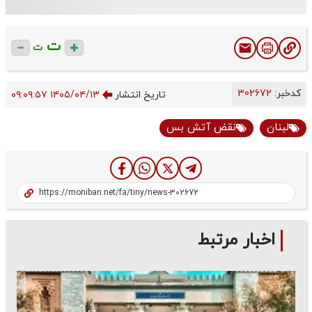
ت
ت
کدخبر:
302672
تاریخ انتشار
۱۴۰۵/۰۴/۱۳ ۰۹:۰۹:۵۷
لبنان
نقض آتش بس
اخبار مرتبط