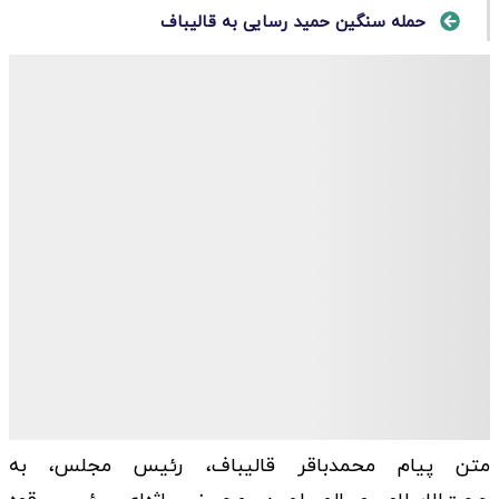
حمله سنگین حمید رسایی به قالیباف
متن پیام محمدباقر قالیباف، رئیس مجلس، به