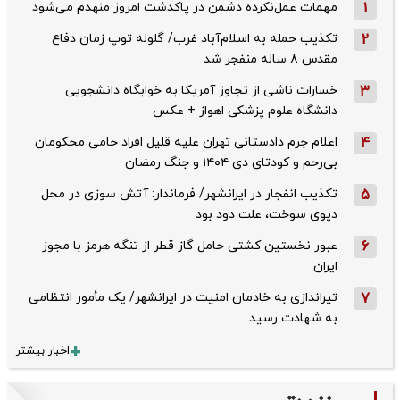
1
مهمات عمل‌نکرده دشمن در پاکدشت امروز منهدم می‌شود
2
تکذیب حمله به اسلام‌آباد غرب/ گلوله توپ زمان دفاع
مقدس ۸ ساله منفجر شد
3
خسارات ناشی از تجاوز آمریکا به خوابگاه دانشجویی
دانشگاه علوم پزشکی اهواز + عکس
4
اعلام جرم دادستانی تهران علیه قلیل افراد حامی محکومان
بی‌رحم و کودتای دی‌ ۱۴۰۴ و جنگ رمضان
5
تکذیب ‌انفجار در ایرانشهر/ فرماندار: آتش سوزی در محل
دپوی سوخت، علت دود بود
6
عبور نخستین کشتی حامل گاز قطر از تنگه هرمز با مجوز
ایران
7
تیراندازی به خادمان امنیت در ایرانشهر/ یک مأمور انتظامی
به شهادت رسید
اخبار بیشتر