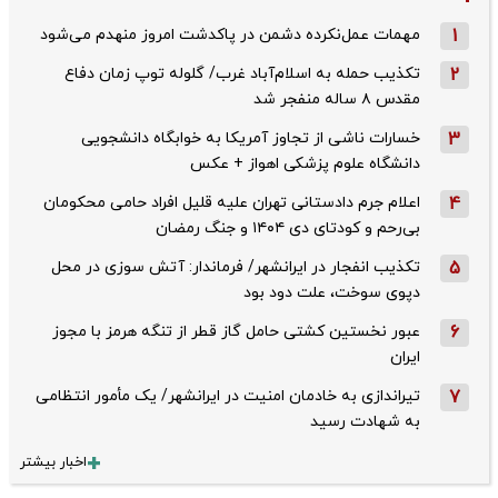
1
مهمات عمل‌نکرده دشمن در پاکدشت امروز منهدم می‌شود
2
تکذیب حمله به اسلام‌آباد غرب/ گلوله توپ زمان دفاع
مقدس ۸ ساله منفجر شد
3
خسارات ناشی از تجاوز آمریکا به خوابگاه دانشجویی
دانشگاه علوم پزشکی اهواز + عکس
4
اعلام جرم دادستانی تهران علیه قلیل افراد حامی محکومان
بی‌رحم و کودتای دی‌ ۱۴۰۴ و جنگ رمضان
5
تکذیب ‌انفجار در ایرانشهر/ فرماندار: آتش سوزی در محل
دپوی سوخت، علت دود بود
6
عبور نخستین کشتی حامل گاز قطر از تنگه هرمز با مجوز
ایران
7
تیراندازی به خادمان امنیت در ایرانشهر/ یک مأمور انتظامی
به شهادت رسید
اخبار بیشتر