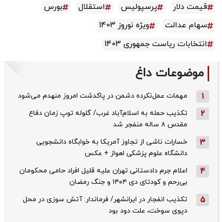
قیمت دلار
پرسپولیس
استقلال
بورس
سهام عدالت
ویژه نوروز 1403
انتخابات ریاست جمهوری 1403
موضوعات داغ
1
مهمات عمل‌نکرده دشمن در پاکدشت امروز منهدم می‌شود
2
تکذیب حمله به اسلام‌آباد غرب/ گلوله توپ زمان دفاع
مقدس ۸ ساله منفجر شد
3
خسارات ناشی از تجاوز آمریکا به خوابگاه دانشجویی
دانشگاه علوم پزشکی اهواز + عکس
4
اعلام جرم دادستانی تهران علیه قلیل افراد حامی محکومان
بی‌رحم و کودتای دی‌ ۱۴۰۴ و جنگ رمضان
5
تکذیب ‌انفجار در ایرانشهر/ فرماندار: آتش سوزی در محل
دپوی سوخت، علت دود بود