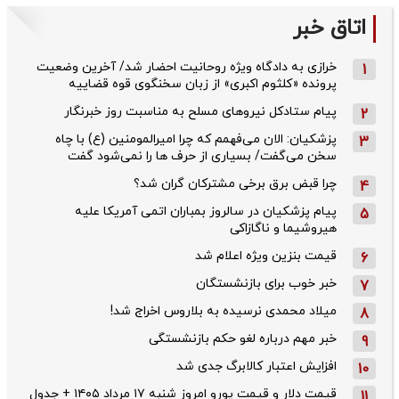
اتاق خبر
خرازی به دادگاه ویژه روحانیت احضار شد/ آخرین وضعیت
1
پرونده «کلثوم اکبری» از زبان سخنگوی قوه قضاییه
پیام ستادکل نیروهای مسلح به مناسبت روز خبرنگار
2
پزشکیان: الان می‌فهمم که چرا امیرالمومنین (ع) با چاه
3
سخن می‌گفت/ بسیاری از حرف ها را نمی‌شود گفت
چرا قبض برق برخی مشترکان گران شد؟
4
پیام پزشکیان در سالروز بمباران اتمی آمریکا علیه
5
هیروشیما و ناگازاکی
قیمت بنزین ویژه اعلام شد
6
خبر خوب برای بازنشستگان
7
میلاد محمدی نرسیده به بلاروس اخراج شد!
8
خبر مهم درباره لغو حکم بازنشستگی
9
افزایش اعتبار کالابرگ جدی شد
10
قیمت دلار و قیمت یورو امروز شنبه ۱۷ مرداد ۱۴۰۵ + جدول
11