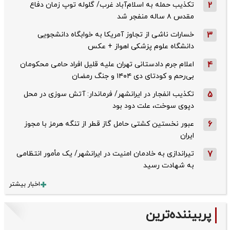
2
تکذیب حمله به اسلام‌آباد غرب/ گلوله توپ زمان دفاع
مقدس ۸ ساله منفجر شد
3
خسارات ناشی از تجاوز آمریکا به خوابگاه دانشجویی
دانشگاه علوم پزشکی اهواز + عکس
4
اعلام جرم دادستانی تهران علیه قلیل افراد حامی محکومان
بی‌رحم و کودتای دی‌ ۱۴۰۴ و جنگ رمضان
5
تکذیب ‌انفجار در ایرانشهر/ فرماندار: آتش سوزی در محل
دپوی سوخت، علت دود بود
6
عبور نخستین کشتی حامل گاز قطر از تنگه هرمز با مجوز
ایران
7
تیراندازی به خادمان امنیت در ایرانشهر/ یک مأمور انتظامی
به شهادت رسید
اخبار بیشتر
پربیننده‌ترین