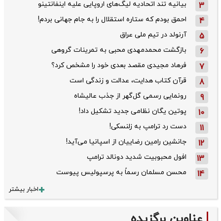
بیانیه تند اتحادیه لیگ‌های اروپایی علیه اینفانتینو
3
احمق بودم که ستاره استقلال را به جام جهانی بردم!
4
آرنولد در تیم ملی عراق
5
بازگشت محمدمهدی محبی به تمرینات گروهی
6
فرهاد مجیدی مقصد بعدی خود را مشخص کرد؟
7
قرآن کتاب هدایت، عدالت و زندگی است
8
رونمایی رسمی گل‌گهر از جذب عالیشاه
9
پوتین یگان نظامی جدید تشکیل داد!
10
دست رد ترامپ به زلنسکی!
11
جانشین رامین رضاییان از اسپانیا می‌آید!
12
افول محبوبیت شدید دونالد ترامپ
13
محسن مسلمان رسماً به پرسپولیس پیوست
14
اخبار بیشتر
عناوین برگزیده