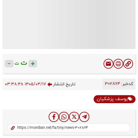
ت
ت
کدخبر:
302864
تاریخ انتشار
۱۴۰۵/۰۴/۱۷ ۰۳:۳۸:۴۸
یوسف پزشکیان