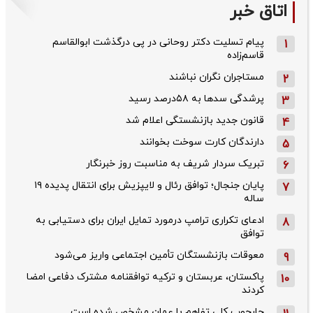
اتاق خبر
پیام تسلیت دکتر روحانی در پی درگذشت ابوالقاسم
1
قاسم‌زاده
مستاجران نگران نباشند
2
پرشدگی سدها به ۵۸درصد رسید
3
قانون جدید بازنشستگی اعلام شد
4
دارندگان کارت سوخت بخوانند
5
تبریک سردار شریف به مناسبت روز خبرنگار
6
پایان جنجال؛ توافق رئال و لایپزیش برای انتقال پدیده ۱۹
7
ساله
ادعای تکراری ترامپ درمورد تمایل ایران برای دستیابی به
8
توافق
معوقات بازنشستگان تأمین اجتماعی واریز می‌شود
9
پاکستان، عربستان و ترکیه توافقنامه مشترک دفاعی امضا
10
کردند
چارچوب کلی تفاهم با عمان مشخص شده است