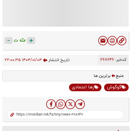
ت
ت
کدخبر:
268646
تاریخ انتشار
۱۴۰۴/۰۱/۰۴ ۲۲:۰۰:۳۵
منبع
برترین ها
گوگوش
رها اعتمادی