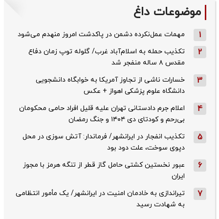
موضوعات داغ
1
مهمات عمل‌نکرده دشمن در پاکدشت امروز منهدم می‌شود
2
تکذیب حمله به اسلام‌آباد غرب/ گلوله توپ زمان دفاع
مقدس ۸ ساله منفجر شد
3
خسارات ناشی از تجاوز آمریکا به خوابگاه دانشجویی
دانشگاه علوم پزشکی اهواز + عکس
4
اعلام جرم دادستانی تهران علیه قلیل افراد حامی محکومان
بی‌رحم و کودتای دی‌ ۱۴۰۴ و جنگ رمضان
5
تکذیب ‌انفجار در ایرانشهر/ فرماندار: آتش سوزی در محل
دپوی سوخت، علت دود بود
6
عبور نخستین کشتی حامل گاز قطر از تنگه هرمز با مجوز
ایران
7
تیراندازی به خادمان امنیت در ایرانشهر/ یک مأمور انتظامی
به شهادت رسید