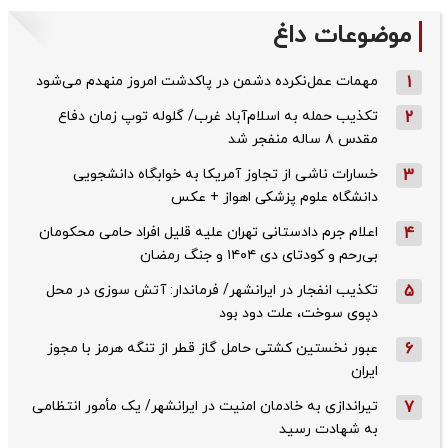
موضوعات داغ
1
مهمات عمل‌نکرده دشمن در پاکدشت امروز منهدم می‌شود
2
تکذیب حمله به اسلام‌آباد غرب/ گلوله توپ زمان دفاع
مقدس ۸ ساله منفجر شد
3
خسارات ناشی از تجاوز آمریکا به خوابگاه دانشجویی
دانشگاه علوم پزشکی اهواز + عکس
4
اعلام جرم دادستانی تهران علیه قلیل افراد حامی محکومان
بی‌رحم و کودتای دی‌ ۱۴۰۴ و جنگ رمضان
5
تکذیب ‌انفجار در ایرانشهر/ فرماندار: آتش سوزی در محل
دپوی سوخت، علت دود بود
6
عبور نخستین کشتی حامل گاز قطر از تنگه هرمز با مجوز
ایران
7
تیراندازی به خادمان امنیت در ایرانشهر/ یک مأمور انتظامی
به شهادت رسید