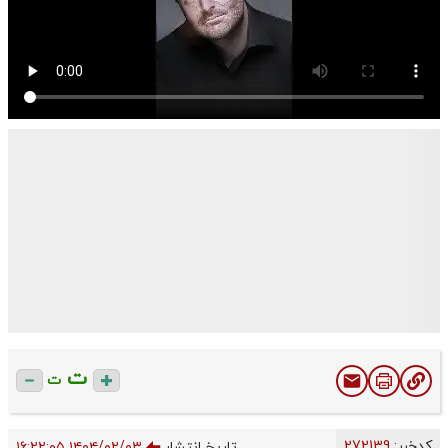
ت
ت
کدخبر:
272139
تاریخ انتشار
۱۴۰۴/۰۲/۰۳ ۱۶:۲۲:۰۵