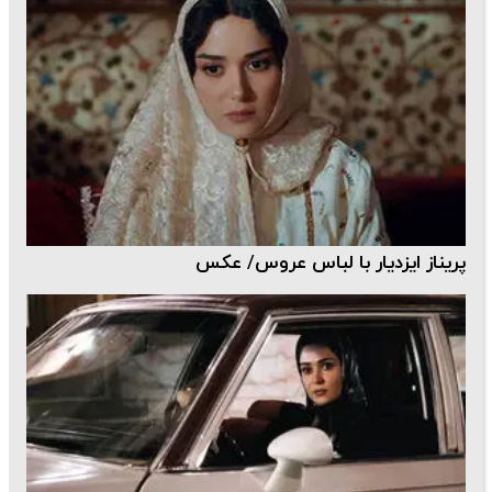
پریناز ایزدیار با لباس عروس/ عکس