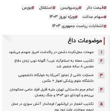
قیمت دلار
پرسپولیس
استقلال
بورس
سهام عدالت
ویژه نوروز 1403
انتخابات ریاست جمهوری 1403
موضوعات داغ
1
مهمات عمل‌نکرده دشمن در پاکدشت امروز منهدم می‌شود
2
تکذیب حمله به اسلام‌آباد غرب/ گلوله توپ زمان دفاع
مقدس ۸ ساله منفجر شد
3
خسارات ناشی از تجاوز آمریکا به خوابگاه دانشجویی
دانشگاه علوم پزشکی اهواز + عکس
4
اعلام جرم دادستانی تهران علیه قلیل افراد حامی محکومان
بی‌رحم و کودتای دی‌ ۱۴۰۴ و جنگ رمضان
5
تکذیب ‌انفجار در ایرانشهر/ فرماندار: آتش سوزی در محل
دپوی سوخت، علت دود بود