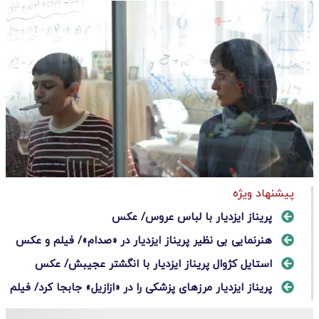
پیشنهاد ویژه
پریناز ایزدیار با لباس عروس/ عکس
هنرنمایی بی نظیر پریناز ایزدیار در «صدام»/ فیلم و عکس
استایل کژوال پریناز ایزدیار با انگشتر عجیبش/ عکس
پریناز ایزدیار مرز‌های پزشکی را در «ازازیل» جابجا کرد/ فیلم