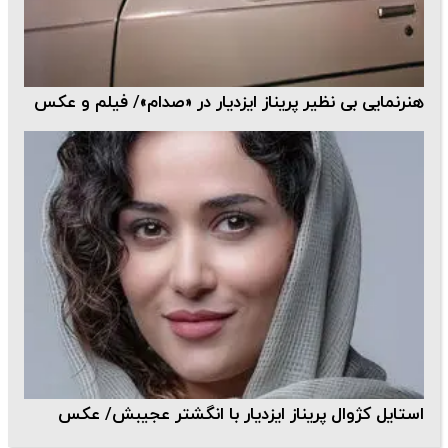
هنرنمایی بی نظیر پریناز ایزدیار در «صدام»/ فیلم و عکس
استایل کژوال پریناز ایزدیار با انگشتر عجیبش/ عکس