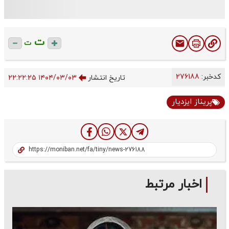
ت
ت
کدخبر:
276188
تاریخ انتشار
۱۴۰۴/۰۳/۰۳ ۲۲:۲۲:۲۵
پریناز ایزدیار
اخبار مرتبط