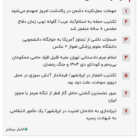
1
مهمات عمل‌نکرده دشمن در پاکدشت امروز منهدم می‌شود
2
تکذیب حمله به اسلام‌آباد غرب/ گلوله توپ زمان دفاع
مقدس ۸ ساله منفجر شد
3
خسارات ناشی از تجاوز آمریکا به خوابگاه دانشجویی
دانشگاه علوم پزشکی اهواز + عکس
4
اعلام جرم دادستانی تهران علیه قلیل افراد حامی محکومان
بی‌رحم و کودتای دی‌ ۱۴۰۴ و جنگ رمضان
5
تکذیب ‌انفجار در ایرانشهر/ فرماندار: آتش سوزی در محل
دپوی سوخت، علت دود بود
6
عبور نخستین کشتی حامل گاز قطر از تنگه هرمز با مجوز
ایران
7
تیراندازی به خادمان امنیت در ایرانشهر/ یک مأمور انتظامی
به شهادت رسید
اخبار بیشتر