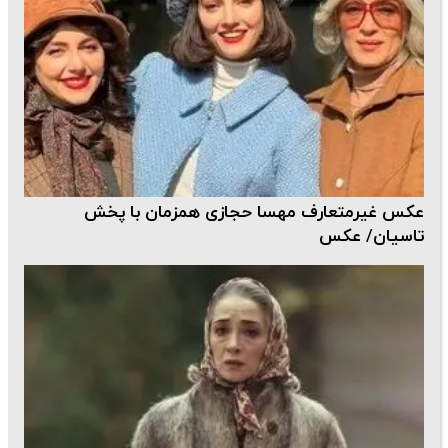
عکس غیرمتعارف مهسا حجازی همزمان با پخش
تاسیان/ عکس