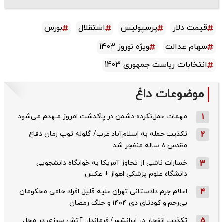
قیمت دلار
پرسپولیس
استقلال
بورس
سهام عدالت
ویژه نوروز 1403
انتخابات ریاست جمهوری 1403
موضوعات داغ
1
مهمات عمل‌نکرده دشمن در پاکدشت امروز منهدم می‌شود
2
تکذیب حمله به اسلام‌آباد غرب/ گلوله توپ زمان دفاع
مقدس ۸ ساله منفجر شد
3
خسارات ناشی از تجاوز آمریکا به خوابگاه دانشجویی
دانشگاه علوم پزشکی اهواز + عکس
4
اعلام جرم دادستانی تهران علیه قلیل افراد حامی محکومان
بی‌رحم و کودتای دی‌ ۱۴۰۴ و جنگ رمضان
5
تکذیب ‌انفجار در ایرانشهر/ فرماندار: آتش سوزی در محل