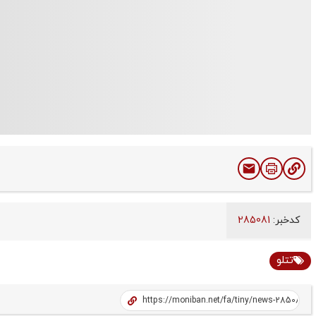
کدخبر:
285081
تتلو