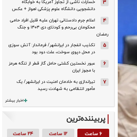
3
خسارات ناشی از تجاوز آمریکا به خوابگاه
دانشجویی دانشگاه علوم پزشکی اهواز + عکس
4
اعلام جرم دادستانی تهران علیه قلیل افراد حامی
محکومان بی‌رحم و کودتای دی‌ ۱۴۰۴ و جنگ
رمضان
5
تکذیب ‌انفجار در ایرانشهر/ فرماندار: آتش سوزی
در محل دپوی سوخت، علت دود بود
6
عبور نخستین کشتی حامل گاز قطر از تنگه هرمز
با مجوز ایران
7
تیراندازی به خادمان امنیت در ایرانشهر/ یک
مأمور انتظامی به شهادت رسید
اخبار بیشتر
پربیننده‌ترین
۶ ساعت
۱۲ ساعت
۲۴ ساعت