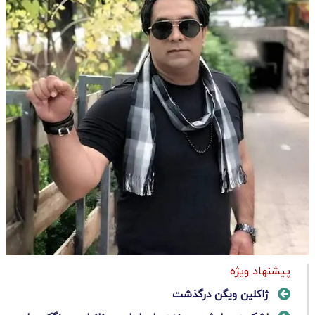
پیشنهاد ویژه
ژاکلین ویگن درگذشت