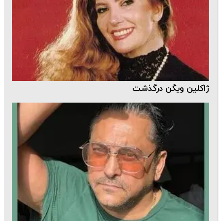
ژاکلین ویگن درگذشت