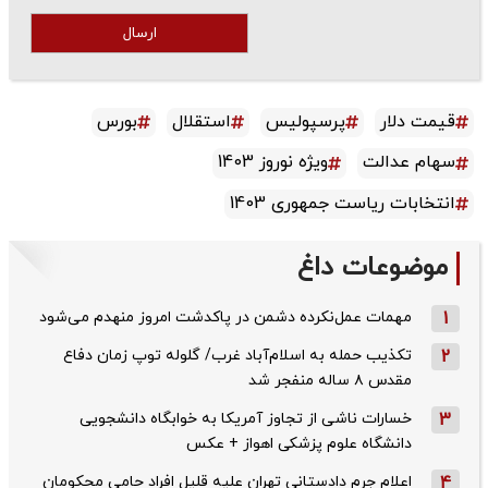
ارسال
قیمت دلار
پرسپولیس
استقلال
بورس
سهام عدالت
ویژه نوروز 1403
انتخابات ریاست جمهوری 1403
موضوعات داغ
1
مهمات عمل‌نکرده دشمن در پاکدشت امروز منهدم می‌شود
2
تکذیب حمله به اسلام‌آباد غرب/ گلوله توپ زمان دفاع
مقدس ۸ ساله منفجر شد
3
خسارات ناشی از تجاوز آمریکا به خوابگاه دانشجویی
دانشگاه علوم پزشکی اهواز + عکس
4
اعلام جرم دادستانی تهران علیه قلیل افراد حامی محکومان