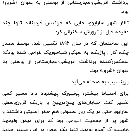
برداشت اتریشی-مجارستانی از بوسنی به عنوان «شرق»
بود.
تالار شهر سارایوو، جایی که فرانتس فردیناند تنها چند
دقیقه قبل از ترورش سخنرانی کرد.
این ساختمان که در سال ۱۸۹۶ تکمیل شد، توسط معمار
چک، کارل پاژیک، به سبکی شبه‌موریک طراحی شده بودکه
منعکس‌کننده برداشت اتریشی-مجارستانی از بوسنی به
عنوان «شرق» بود.
پرینسیپ به صحنه می‌آید
برای احتیاط بیشتر، پوتیورک پیشنهاد داد مسیر کمی
تغییر کند. خیابان‌های پیچ‌درپیچ و باریک قرون‌وسطی
سارایوو حتی در یک روز معمولی هم خطر امنیتی داشتند و
شهر پر از جمعیت انبوهی بود که برای دیدن ولیعهد
هابسبورگ آمده بودند. تنها یک نقص در این مسیر جدید