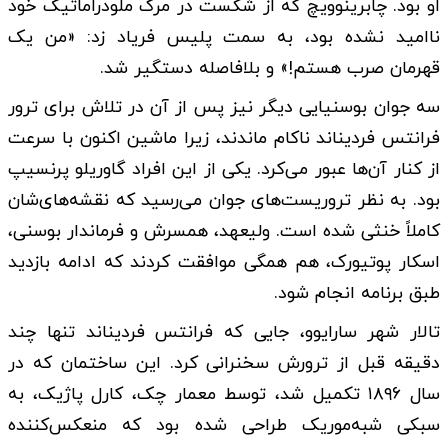
او بود. چابرینوویچ که از شکست در مرگ ملودراماتیک خود
ناامید نشده بود، به سمت پلیس فریاد زد: «من یک
قهرمان صرب هستم!» و بلافاصله دستگیر شد.
سه جوان بوسنیایی دیگر نیز پس از آن در تلاش برای ترور
فرانتس فردیناند ناکام ماندند، زیرا ماشین اکنون با سرعت
از کنار آن‌ها عبور می‌کرد. یکی از این افراد گاوریلو پرنسیپ
بود. به نظر تروریست‌های جوان می‌رسید که نقشه‌های‌شان
کاملاً خنثی شده است. ولیعهد، همسرش و فرماندار بوسنی،
اسکار پوتیورک، هم همگی موافقت کردند که ادامه بازدید
طبق برنامه انجام شود.
تالار شهر سارایوو، جایی که فرانتس فردیناند تنها چند
دقیقه قبل از ترورش سخنرانی کرد. این ساختمان که در
سال ۱۸۹۶ تکمیل شد، توسط معمار چک، کارل پاژیک، به
سبکی شبه‌موریک طراحی شده بود که منعکس‌کننده