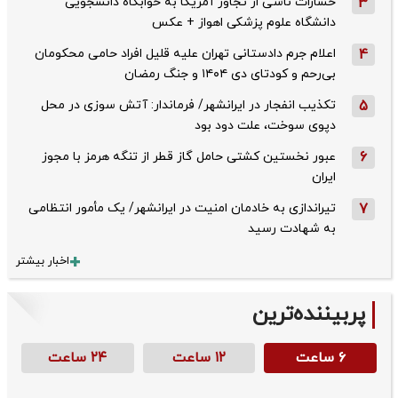
3
خسارات ناشی از تجاوز آمریکا به خوابگاه دانشجویی
دانشگاه علوم پزشکی اهواز + عکس
4
اعلام جرم دادستانی تهران علیه قلیل افراد حامی محکومان
بی‌رحم و کودتای دی‌ ۱۴۰۴ و جنگ رمضان
5
تکذیب ‌انفجار در ایرانشهر/ فرماندار: آتش سوزی در محل
دپوی سوخت، علت دود بود
6
عبور نخستین کشتی حامل گاز قطر از تنگه هرمز با مجوز
ایران
7
تیراندازی به خادمان امنیت در ایرانشهر/ یک مأمور انتظامی
به شهادت رسید
اخبار بیشتر
پربیننده‌ترین
۶ ساعت
۱۲ ساعت
۲۴ ساعت