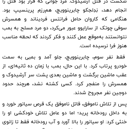
شکست در قتل آرشیدوک. مرد جوانی که قرار بود قتل را
انجام دهد، نِدِلجکو چابرینوویچ، هم‌رزم پرینسیپ بود.
هنگامی که کاروان حامل فرانتس فردیناند و همسرش
سوفی چوتک از سارایوو عبور می‌کرد، دو مرد مسلح به بمب
نتوانستند به‌موقع عمل کنند و فکر کردند که لحظه مناسب
هنوز فرا نرسیده است.
فقط نفر سوم، چابرینوویچ، جلو آمد و بمبی به سمت
خودرو پرتاب کرد. با این حال، بمب با زمان‌ ده ثانیه‌ای، از
عقب ماشین برگشت و ماشین بعدی پشت سر آرشیدوک و
همسرش را منفجر کرد. کسی کشته نشد، هرچند حدود
دوجین نفر مجروح شدند.
پس از تلاش ناموفق، قاتل ناموفق یک قرص سیانور خورد و
به داخل رودخانه پرید؛ اما دو عامل تلاش خودکشی او را
خنثی کرد: او سیانور را بالا آورد و آب رودخانه فقط تا زانوی