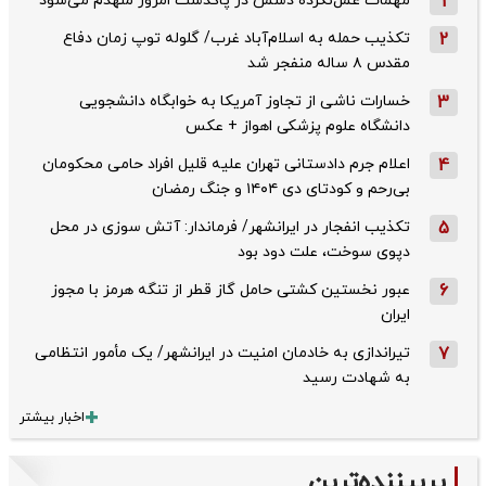
1
مهمات عمل‌نکرده دشمن در پاکدشت امروز منهدم می‌شود
2
تکذیب حمله به اسلام‌آباد غرب/ گلوله توپ زمان دفاع
مقدس ۸ ساله منفجر شد
3
خسارات ناشی از تجاوز آمریکا به خوابگاه دانشجویی
دانشگاه علوم پزشکی اهواز + عکس
4
اعلام جرم دادستانی تهران علیه قلیل افراد حامی محکومان
بی‌رحم و کودتای دی‌ ۱۴۰۴ و جنگ رمضان
5
تکذیب ‌انفجار در ایرانشهر/ فرماندار: آتش سوزی در محل
دپوی سوخت، علت دود بود
6
عبور نخستین کشتی حامل گاز قطر از تنگه هرمز با مجوز
ایران
7
تیراندازی به خادمان امنیت در ایرانشهر/ یک مأمور انتظامی
به شهادت رسید
اخبار بیشتر
پربیننده‌ترین