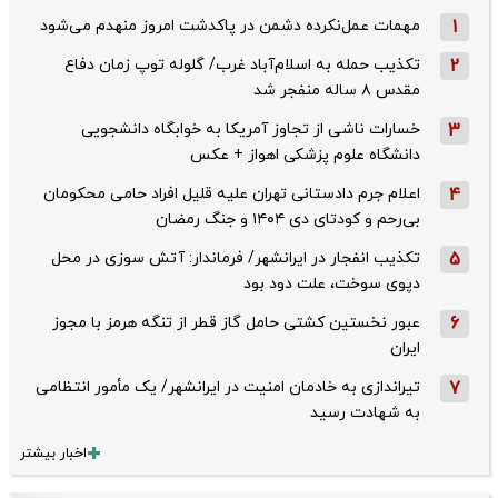
1
مهمات عمل‌نکرده دشمن در پاکدشت امروز منهدم می‌شود
2
تکذیب حمله به اسلام‌آباد غرب/ گلوله توپ زمان دفاع
مقدس ۸ ساله منفجر شد
3
خسارات ناشی از تجاوز آمریکا به خوابگاه دانشجویی
دانشگاه علوم پزشکی اهواز + عکس
4
اعلام جرم دادستانی تهران علیه قلیل افراد حامی محکومان
بی‌رحم و کودتای دی‌ ۱۴۰۴ و جنگ رمضان
5
تکذیب ‌انفجار در ایرانشهر/ فرماندار: آتش سوزی در محل
دپوی سوخت، علت دود بود
6
عبور نخستین کشتی حامل گاز قطر از تنگه هرمز با مجوز
ایران
7
تیراندازی به خادمان امنیت در ایرانشهر/ یک مأمور انتظامی
به شهادت رسید
اخبار بیشتر