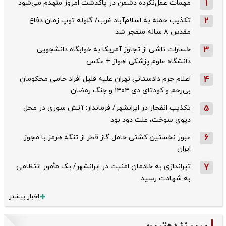
1
مهمات عمل‌نکرده دشمن در پاکدشت امروز منهدم می‌شود
2
تکذیب حمله به اسلام‌آباد غرب/ گلوله توپ زمان دفاع
مقدس ۸ ساله منفجر شد
3
خسارات ناشی از تجاوز آمریکا به خوابگاه دانشجویی
دانشگاه علوم پزشکی اهواز + عکس
4
اعلام جرم دادستانی تهران علیه قلیل افراد حامی محکومان
بی‌رحم و کودتای دی‌ ۱۴۰۴ و جنگ رمضان
5
تکذیب ‌انفجار در ایرانشهر/ فرماندار: آتش سوزی در محل
دپوی سوخت، علت دود بود
6
عبور نخستین کشتی حامل گاز قطر از تنگه هرمز با مجوز
ایران
7
تیراندازی به خادمان امنیت در ایرانشهر/ یک مأمور انتظامی
به شهادت رسید
اخبار بیشتر