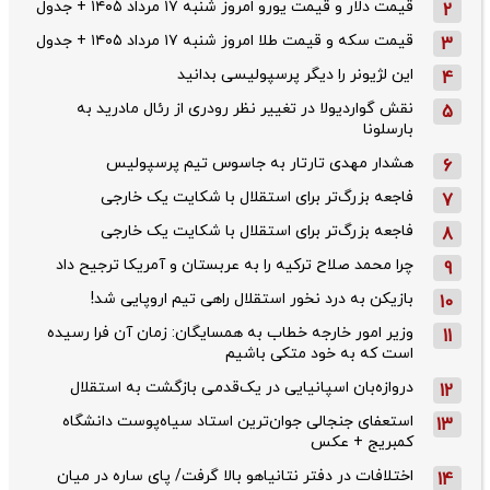
قیمت دلار و قیمت یورو امروز شنبه ۱۷ مرداد ۱۴۰۵ + جدول
2
قیمت سکه و قیمت طلا امروز شنبه ۱۷ مرداد ۱۴۰۵ + جدول
3
این لژیونر را دیگر پرسپولیسی بدانید
4
نقش گواردیولا در تغییر نظر رودری از رئال مادرید به
5
بارسلونا
هشدار مهدی تارتار به جاسوس تیم پرسپولیس
6
فاجعه بزرگ‌تر برای استقلال با شکایت یک خارجی
7
فاجعه بزرگ‌تر برای استقلال با شکایت یک خارجی
8
چرا محمد صلاح ترکیه را به عربستان و آمریکا ترجیح داد
9
بازیکن به درد نخور استقلال راهی تیم اروپایی شد!
10
وزیر امور خارجه خطاب به همسایگان: زمان آن فرا رسیده
11
است که به خود متکی باشیم
دروازه‌بان اسپانیایی در یک‌قدمی بازگشت به استقلال
12
استعفای جنجالی جوان‌ترین استاد سیاه‌پوست دانشگاه
13
کمبریج + عکس
اختلافات در دفتر نتانیاهو بالا گرفت/ پای ساره در میان
14