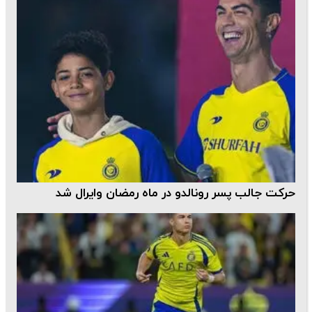
حرکت جالب پسر رونالدو در ماه رمضان وایرال شد