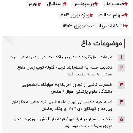
قیمت دلار
پرسپولیس
استقلال
بورس
سهام عدالت
ویژه نوروز 1403
انتخابات ریاست جمهوری 1403
موضوعات داغ
1
مهمات عمل‌نکرده دشمن در پاکدشت امروز منهدم می‌شود
2
تکذیب حمله به اسلام‌آباد غرب/ گلوله توپ زمان دفاع
مقدس ۸ ساله منفجر شد
3
خسارات ناشی از تجاوز آمریکا به خوابگاه دانشجویی
دانشگاه علوم پزشکی اهواز + عکس
4
اعلام جرم دادستانی تهران علیه قلیل افراد حامی محکومان
بی‌رحم و کودتای دی‌ ۱۴۰۴ و جنگ رمضان
5
تکذیب ‌انفجار در ایرانشهر/ فرماندار: آتش سوزی در محل
دپوی سوخت، علت دود بود