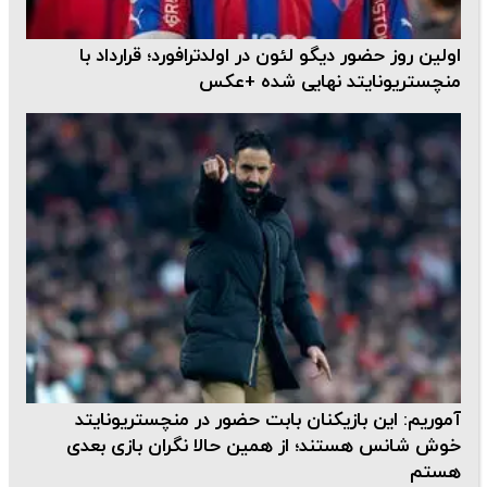
اولین روز حضور دیگو لئون در اولدترافورد؛ قرارداد با
منچستریونایتد نهایی شده +عکس
آموریم: این بازیکنان بابت حضور در منچستریونایتد
خوش شانس هستند؛ از همین حالا نگران بازی بعدی
هستم