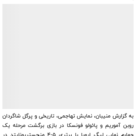
به گزارش منیبان، نمایش تهاجمی، تاریخی و پرگل شاگردان
روبن آموریم و پائولو فونسکا در بازی برگشت مرحله یک
چهارم نهایی لیگ اروپا با برتری ۵-۴ منچستریونایتد در