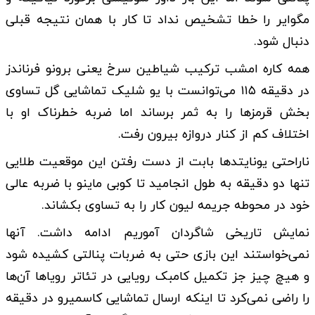
مگوایر را خطا تشخیص نداد تا کار با همان نتیجه قبلی
دنبال شود.
همه کاره امشب ترکیب شیاطین سرخ یعنی برونو فرناندز
در دقیقه ۱۱۵ می‌توانست با یو شلیک تماشایی گل تساوی
بخش قرمزها را به ثمر برساند اما ضربه خطرناک او با
اختلاف کم از کنار دروازه بیرون رفت.
ناراحتی یونایتد‌ها بابت از دست رفتن این موقعیت طلایی
تنها دو دقیقه به طول انجامید تا کوبی ماینو با ضربه عالی
خود در محوطه جریمه لیون کار را به تساوی بکشاند.
نمایش تاریخی شاگردان آموریم ادامه داشت. آنها
نمی‌خواستند این بازی حتی به ضربات پنالتی کشیده شود
و هیچ چیز جز تکمیل کامبک رویایی در تئاتر رویاها آن‌ها
را راضی نمی‌کرد تا اینکه ارسال تماشایی کاسمیرو در دقیقه