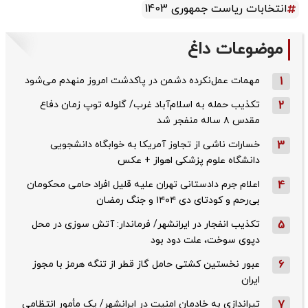
انتخابات ریاست جمهوری 1403
موضوعات داغ
1
مهمات عمل‌نکرده دشمن در پاکدشت امروز منهدم می‌شود
2
تکذیب حمله به اسلام‌آباد غرب/ گلوله توپ زمان دفاع
مقدس ۸ ساله منفجر شد
3
خسارات ناشی از تجاوز آمریکا به خوابگاه دانشجویی
دانشگاه علوم پزشکی اهواز + عکس
4
اعلام جرم دادستانی تهران علیه قلیل افراد حامی محکومان
بی‌رحم و کودتای دی‌ ۱۴۰۴ و جنگ رمضان
5
تکذیب ‌انفجار در ایرانشهر/ فرماندار: آتش سوزی در محل
دپوی سوخت، علت دود بود
6
عبور نخستین کشتی حامل گاز قطر از تنگه هرمز با مجوز
ایران
7
تیراندازی به خادمان امنیت در ایرانشهر/ یک مأمور انتظامی