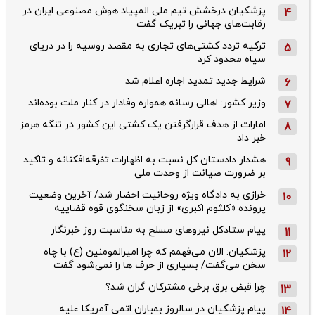
پزشکیان درخشش تیم ملی المپیاد هوش مصنوعی ایران در
4
رقابت‌های جهانی را تبریک گفت
ترکیه تردد کشتی‌های تجاری به مقصد روسیه را در دریای
5
سیاه محدود کرد
شرایط جدید تمدید اجاره اعلام شد
6
وزیر کشور: اهالی رسانه همواره وفادار در کنار ملت بوده‌اند
7
امارات از هدف قرارگرفتن یک کشتی این کشور در تنگه هرمز
8
خبر داد
هشدار دادستان کل نسبت به اظهارات تفرقه‌افکنانه و تاکید
9
بر ضرورت صیانت از وحدت ملی
خرازی به دادگاه ویژه روحانیت احضار شد/ آخرین وضعیت
10
پرونده «کلثوم اکبری» از زبان سخنگوی قوه قضاییه
پیام ستادکل نیروهای مسلح به مناسبت روز خبرنگار
11
پزشکیان: الان می‌فهمم که چرا امیرالمومنین (ع) با چاه
12
سخن می‌گفت/ بسیاری از حرف ها را نمی‌شود گفت
چرا قبض برق برخی مشترکان گران شد؟
13
پیام پزشکیان در سالروز بمباران اتمی آمریکا علیه
14