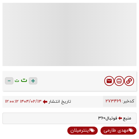
ت
ت
کدخبر:
273469
تاریخ انتشار
۱۴۰۴/۰۲/۱۳ ۱۲:۰۰:۱۲
منبع
فوتبال360
مهدی طارمی
اینترمیلان