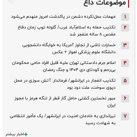
موضوعات داغ
1
مهمات عمل‌نکرده دشمن در پاکدشت امروز منهدم می‌شود
2
تکذیب حمله به اسلام‌آباد غرب/ گلوله توپ زمان دفاع
مقدس ۸ ساله منفجر شد
3
خسارات ناشی از تجاوز آمریکا به خوابگاه دانشجویی
دانشگاه علوم پزشکی اهواز + عکس
4
اعلام جرم دادستانی تهران علیه قلیل افراد حامی محکومان
بی‌رحم و کودتای دی‌ ۱۴۰۴ و جنگ رمضان
5
تکذیب ‌انفجار در ایرانشهر/ فرماندار: آتش سوزی در محل
دپوی سوخت، علت دود بود
6
عبور نخستین کشتی حامل گاز قطر از تنگه هرمز با مجوز
ایران
7
تیراندازی به خادمان امنیت در ایرانشهر/ یک مأمور انتظامی
به شهادت رسید
اخبار بیشتر