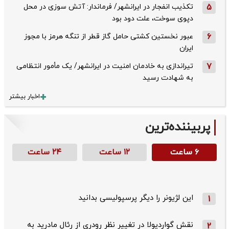
5
تکذیب ‌انفجار در ایرانشهر/ فرماندار: آتش سوزی در محل
دپوی سوخت، علت دود بود
6
عبور نخستین کشتی حامل گاز قطر از تنگه هرمز با مجوز
ایران
7
تیراندازی به خادمان امنیت در ایرانشهر/ یک مأمور انتظامی
به شهادت رسید
اخبار بیشتر
پربیننده‌ترین
۶ ساعت
۱۲ ساعت
۲۴ ساعت
این لژیونر را دیگر پرسپولیسی بدانید
1
نقش گواردیولا در تغییر نظر رودری از رئال مادرید به
2