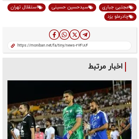
مجتبی جباری
سیدحسین حسینی
استقلال تهران
چادرملو یزد
اخبار مرتبط