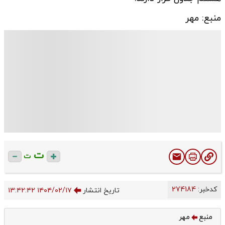
منبع: مهر
ت
ت
کدخبر:
274184
تاریخ انتشار
۱۴۰۴/۰۲/۱۷ ۱۳:۴۲:۴۲
منبع
مهر