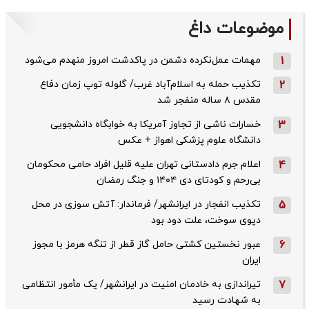
موضوعات داغ
1
مهمات عمل‌نکرده دشمن در پاکدشت امروز منهدم می‌شود
2
تکذیب حمله به اسلام‌آباد غرب/ گلوله توپ زمان دفاع
مقدس ۸ ساله منفجر شد
3
خسارات ناشی از تجاوز آمریکا به خوابگاه دانشجویی
دانشگاه علوم پزشکی اهواز + عکس
4
اعلام جرم دادستانی تهران علیه قلیل افراد حامی محکومان
بی‌رحم و کودتای دی‌ ۱۴۰۴ و جنگ رمضان
5
تکذیب ‌انفجار در ایرانشهر/ فرماندار: آتش سوزی در محل
دپوی سوخت، علت دود بود
6
عبور نخستین کشتی حامل گاز قطر از تنگه هرمز با مجوز
ایران
7
تیراندازی به خادمان امنیت در ایرانشهر/ یک مأمور انتظامی
به شهادت رسید