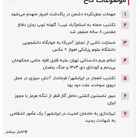
موضوعات داغ
1
مهمات عمل‌نکرده دشمن در پاکدشت امروز منهدم می‌شود
2
تکذیب حمله به اسلام‌آباد غرب/ گلوله توپ زمان دفاع
مقدس ۸ ساله منفجر شد
3
خسارات ناشی از تجاوز آمریکا به خوابگاه دانشجویی
دانشگاه علوم پزشکی اهواز + عکس
4
اعلام جرم دادستانی تهران علیه قلیل افراد حامی محکومان
بی‌رحم و کودتای دی‌ ۱۴۰۴ و جنگ رمضان
5
تکذیب ‌انفجار در ایرانشهر/ فرماندار: آتش سوزی در محل
دپوی سوخت، علت دود بود
6
عبور نخستین کشتی حامل گاز قطر از تنگه هرمز با مجوز
ایران
7
تیراندازی به خادمان امنیت در ایرانشهر/ یک مأمور انتظامی
به شهادت رسید
اخبار بیشتر