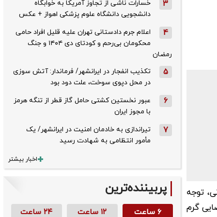
3
خسارات ناشی از تجاوز آمریکا به خوابگاه
دانشجویی دانشگاه علوم پزشکی اهواز + عکس
4
اعلام جرم دادستانی تهران علیه قلیل افراد حامی
محکومان بی‌رحم و کودتای دی‌ ۱۴۰۴ و جنگ
رمضان
5
تکذیب ‌انفجار در ایرانشهر/ فرماندار: آتش سوزی
در محل دپوی سوخت، علت دود بود
6
عبور نخستین کشتی حامل گاز قطر از تنگه هرمز
با مجوز ایران
7
تیراندازی به خادمان امنیت در ایرانشهر/ یک
مأمور انتظامی به شهادت رسید
اخبار بیشتر
پربیننده‌ترین
ی، توجه
ایی گرم
۶ ساعت
۱۲ ساعت
۲۴ ساعت