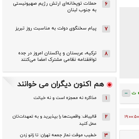
حملات توپخانه‌ای ارتش رژیم صهیونیستی
6
به جنوب لبنان
پیام سخنگوی دولت به مناسبت روز تبریز
7
ترکیه، عربستان و پاکستان امروز در جده
8
توافقنامه نظامی مشترک امضا می‌کنند
هم اکنون دیگران می خوانند
ت
1
مذاکره نه معجزه است و نه خیانت
2
قالیباف: واقعیت‌ها را بپذیرید و به تعهدات‌تان
عمل کنید
3
خطیب موقت نماز جمعه تهران: تا زانو زدن