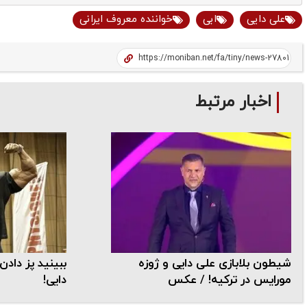
علی دایی
ابی
خواننده معروف ایرانی
اخبار مرتبط
شیطون بلابازی علی دایی و ژوزه
ببینید پز داد
مورایس در ترکیه! / عکس
دایی!