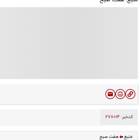
کدخبر:
278014
منبع
هفت صبح