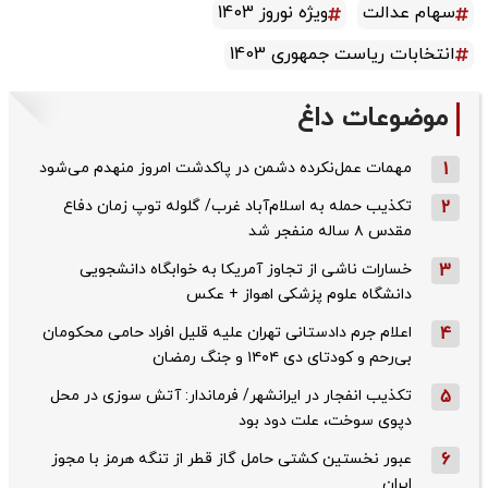
سهام عدالت
ویژه نوروز 1403
انتخابات ریاست جمهوری 1403
موضوعات داغ
1
مهمات عمل‌نکرده دشمن در پاکدشت امروز منهدم می‌شود
2
تکذیب حمله به اسلام‌آباد غرب/ گلوله توپ زمان دفاع
مقدس ۸ ساله منفجر شد
3
خسارات ناشی از تجاوز آمریکا به خوابگاه دانشجویی
دانشگاه علوم پزشکی اهواز + عکس
4
اعلام جرم دادستانی تهران علیه قلیل افراد حامی محکومان
بی‌رحم و کودتای دی‌ ۱۴۰۴ و جنگ رمضان
5
تکذیب ‌انفجار در ایرانشهر/ فرماندار: آتش سوزی در محل
دپوی سوخت، علت دود بود
6
عبور نخستین کشتی حامل گاز قطر از تنگه هرمز با مجوز
ایران