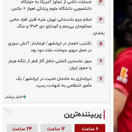
3
خسارات ناشی از تجاوز آمریکا به خوابگاه
دانشجویی دانشگاه علوم پزشکی اهواز + عکس
4
اعلام جرم دادستانی تهران علیه قلیل افراد حامی
محکومان بی‌رحم و کودتای دی‌ ۱۴۰۴ و جنگ
رمضان
5
تکذیب ‌انفجار در ایرانشهر/ فرماندار: آتش سوزی
در محل دپوی سوخت، علت دود بود
6
عبور نخستین کشتی حامل گاز قطر از تنگه هرمز
با مجوز ایران
7
تیراندازی به خادمان امنیت در ایرانشهر/ یک
مأمور انتظامی به شهادت رسید
اخبار بیشتر
پربیننده‌ترین
۶ ساعت
۱۲ ساعت
۲۴ ساعت