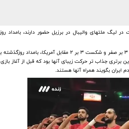
 در لیگ ملتهای والیبال در برزیل حضور دارند، بامداد رو
والیبالیست های ایران بعد از شکست مقابل برزیل با نتیجه ۳ بر صفر و شکست ۳ بر ۲ مقابل آمریکا، 
ول را با نتیجه ۲۵ به ۱۷ بردند اما از این برتری جذاب تر حرکت زیبای آنها بود که قبل از آغاز 
م ایران بگویند همراه آنها هستند.