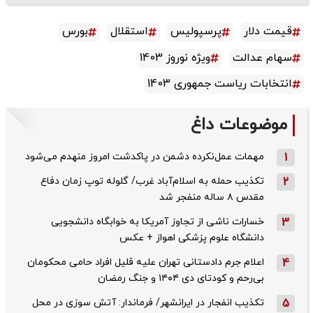
قیمت دلار
پرسپولیس
استقلال
بورس
سهام عدالت
ویژه نوروز 1403
انتخابات ریاست جمهوری 1403
موضوعات داغ
1
مهمات عمل‌نکرده دشمن در پاکدشت امروز منهدم می‌شود
2
تکذیب حمله به اسلام‌آباد غرب/ گلوله توپ زمان دفاع
مقدس ۸ ساله منفجر شد
3
خسارات ناشی از تجاوز آمریکا به خوابگاه دانشجویی
دانشگاه علوم پزشکی اهواز + عکس
4
اعلام جرم دادستانی تهران علیه قلیل افراد حامی محکومان
بی‌رحم و کودتای دی‌ ۱۴۰۴ و جنگ رمضان
5
تکذیب ‌انفجار در ایرانشهر/ فرماندار: آتش سوزی در محل