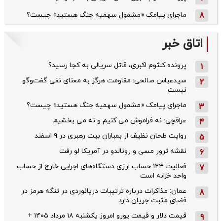
8
ماجرای پیامک «مشمول سهمیه جنگ هستید» چیست؟
اتاق خبر
پرونده کلثوم اکبری، قاتل سریالی به کجا رسید؟
1
سیدعباس صالحی: مقاومت هرگز به معنای نفی گفت‌وگو
2
نیست
ماجرای پیامک «مشمول سهمیه جنگ هستید» چیست؟
3
عراقچی: نه فراموش می کنیم و نه می بخشیم
4
روایت طحان‌ نظیف از بمباران بیت رهبری در ۹ اسفند
5
نقشه ترور مسی و رونالدو در آمریکا لو رفت
6
فعالیت ۱۲۴ حساب ارزی دستگاه‌های اجرایی خارج از حساب
7
واحد خزانه است
عمان: مذاکرات درباره ترتیبات دریانوردی در تنگه هرمز در
8
فضای مثبت جریان دارد
قیمت دلار و قیمت یورو امروز یکشنبه ۱۸ مرداد ۱۴۰۵ +
9