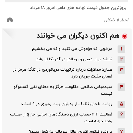
هم اکنون دیگران می خوانند
1
عراقچی: نه فراموش می کنیم و نه می بخشیم
2
نقشه ترور مسی و رونالدو در آمریکا لو رفت
3
عمان: مذاکرات درباره ترتیبات دریانوردی در تنگه هرمز در
فضای مثبت جریان دارد
4
سیدعباس صالحی: مقاومت هرگز به معنای نفی گفت‌وگو
نیست
5
روایت طحان‌ نظیف از بمباران بیت رهبری در ۹ اسفند
6
فعالیت ۱۲۴ حساب ارزی دستگاه‌های اجرایی خارج از حساب
واحد خزانه است
7
پرونده کلثوم اکبری، قاتل سریالی به کجا رسید؟