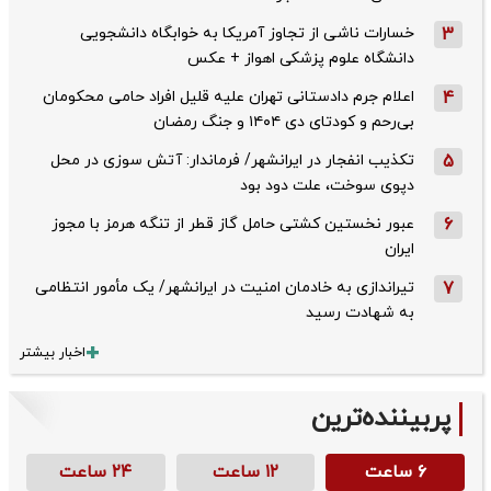
3
خسارات ناشی از تجاوز آمریکا به خوابگاه دانشجویی
دانشگاه علوم پزشکی اهواز + عکس
4
اعلام جرم دادستانی تهران علیه قلیل افراد حامی محکومان
بی‌رحم و کودتای دی‌ ۱۴۰۴ و جنگ رمضان
5
تکذیب ‌انفجار در ایرانشهر/ فرماندار: آتش سوزی در محل
دپوی سوخت، علت دود بود
6
عبور نخستین کشتی حامل گاز قطر از تنگه هرمز با مجوز
ایران
7
تیراندازی به خادمان امنیت در ایرانشهر/ یک مأمور انتظامی
به شهادت رسید
اخبار بیشتر
پربیننده‌ترین
۶ ساعت
۱۲ ساعت
۲۴ ساعت