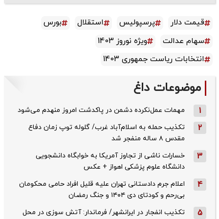
قیمت دلار
پرسپولیس
استقلال
بورس
سهام عدالت
ویژه نوروز 1403
انتخابات ریاست جمهوری 1403
موضوعات داغ
1
مهمات عمل‌نکرده دشمن در پاکدشت امروز منهدم می‌شود
2
تکذیب حمله به اسلام‌آباد غرب/ گلوله توپ زمان دفاع
مقدس ۸ ساله منفجر شد
3
خسارات ناشی از تجاوز آمریکا به خوابگاه دانشجویی
دانشگاه علوم پزشکی اهواز + عکس
4
اعلام جرم دادستانی تهران علیه قلیل افراد حامی محکومان
بی‌رحم و کودتای دی‌ ۱۴۰۴ و جنگ رمضان
5
تکذیب ‌انفجار در ایرانشهر/ فرماندار: آتش سوزی در محل