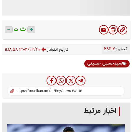
ت
ت
کدخبر:
281112
تاریخ انتشار
۱۴۰۴/۰۴/۲۰ ۱۱:۱۸:۵۸
سیدحسین حسینی
اخبار مرتبط