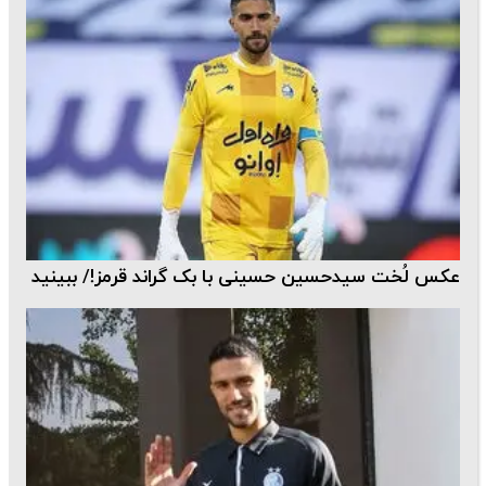
عکس لُخت سیدحسین حسینی با بک گراند قرمز!/ ببینید