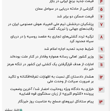
قیمت جدید برنج ایرانی در بازار
4
گزارشی از حادثه دریایی در سواحل عمان
5
قیمت مسکن دو برابر شد
6
پزشکیان درخشش تیم ملی المپیاد هوش مصنوعی ایران در
7
رقابت‌های جهانی را تبریک گفت
ترکیه تردد کشتی‌های تجاری به مقصد روسیه را در دریای
8
سیاه محدود کرد
شرایط جدید تمدید اجاره اعلام شد
9
وزیر کشور: اهالی رسانه همواره وفادار در کنار ملت بوده‌اند
10
امارات از هدف قرارگرفتن یک کشتی این کشور در تنگه هرمز
11
خبر داد
هشدار دادستان کل نسبت به اظهارات تفرقه‌افکنانه و تاکید
12
بر ضرورت صیانت از وحدت ملی
خرازی به دادگاه ویژه روحانیت احضار شد/ آخرین وضعیت
13
پرونده «کلثوم اکبری» از زبان سخنگوی قوه قضاییه
پیام ستادکل نیروهای مسلح به مناسبت روز خبرنگار
14
اخبار بیشتر