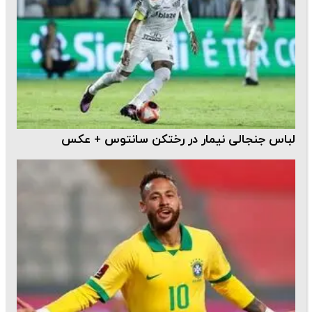
لباس جنجالی نیمار در رختکن سانتوس + عکس