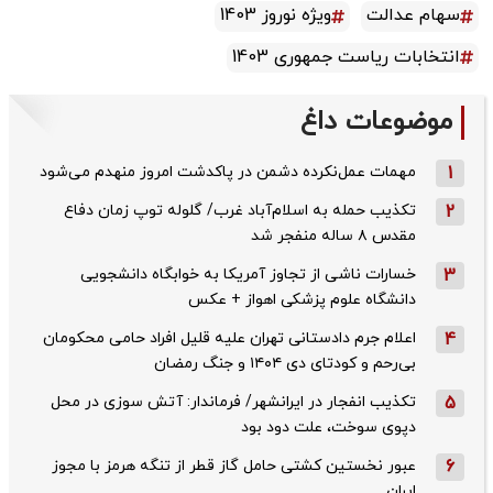
سهام عدالت
ویژه نوروز 1403
انتخابات ریاست جمهوری 1403
موضوعات داغ
1
مهمات عمل‌نکرده دشمن در پاکدشت امروز منهدم می‌شود
2
تکذیب حمله به اسلام‌آباد غرب/ گلوله توپ زمان دفاع
مقدس ۸ ساله منفجر شد
3
خسارات ناشی از تجاوز آمریکا به خوابگاه دانشجویی
دانشگاه علوم پزشکی اهواز + عکس
4
اعلام جرم دادستانی تهران علیه قلیل افراد حامی محکومان
بی‌رحم و کودتای دی‌ ۱۴۰۴ و جنگ رمضان
5
تکذیب ‌انفجار در ایرانشهر/ فرماندار: آتش سوزی در محل
دپوی سوخت، علت دود بود
6
عبور نخستین کشتی حامل گاز قطر از تنگه هرمز با مجوز
ایران