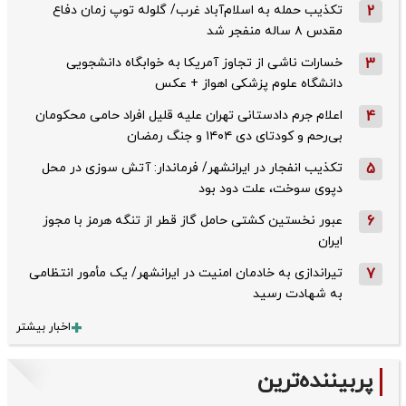
2
تکذیب حمله به اسلام‌آباد غرب/ گلوله توپ زمان دفاع
مقدس ۸ ساله منفجر شد
3
خسارات ناشی از تجاوز آمریکا به خوابگاه دانشجویی
دانشگاه علوم پزشکی اهواز + عکس
4
اعلام جرم دادستانی تهران علیه قلیل افراد حامی محکومان
بی‌رحم و کودتای دی‌ ۱۴۰۴ و جنگ رمضان
5
تکذیب ‌انفجار در ایرانشهر/ فرماندار: آتش سوزی در محل
دپوی سوخت، علت دود بود
6
عبور نخستین کشتی حامل گاز قطر از تنگه هرمز با مجوز
ایران
7
تیراندازی به خادمان امنیت در ایرانشهر/ یک مأمور انتظامی
به شهادت رسید
اخبار بیشتر
پربیننده‌ترین