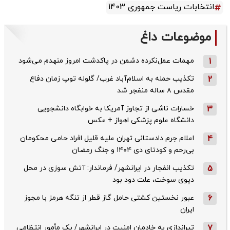
انتخابات ریاست جمهوری 1403
موضوعات داغ
1
مهمات عمل‌نکرده دشمن در پاکدشت امروز منهدم می‌شود
2
تکذیب حمله به اسلام‌آباد غرب/ گلوله توپ زمان دفاع
مقدس ۸ ساله منفجر شد
3
خسارات ناشی از تجاوز آمریکا به خوابگاه دانشجویی
دانشگاه علوم پزشکی اهواز + عکس
4
اعلام جرم دادستانی تهران علیه قلیل افراد حامی محکومان
بی‌رحم و کودتای دی‌ ۱۴۰۴ و جنگ رمضان
5
تکذیب ‌انفجار در ایرانشهر/ فرماندار: آتش سوزی در محل
دپوی سوخت، علت دود بود
6
عبور نخستین کشتی حامل گاز قطر از تنگه هرمز با مجوز
ایران
7
تیراندازی به خادمان امنیت در ایرانشهر/ یک مأمور انتظامی