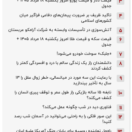
قیمت دلار و قیمت یورو امروز یکشنبه ۱۸ مرداد ۱۴۰۵ +
3
جدول
تاکید ظریف بر ضرورت پیمان‌های دفاعی فراگیر میان
4
کشورهای اسلامی
آتش‌سوزی در تأسیسات وابسته به شرکت آرامکو عربستان
5
قیمت سکه و قیمت طلا امروز یکشنبه ۱۸ مرداد ۱۴۰۵ +
6
جدول
«جلبک» سوخت خودرو می‌شود!
7
دانشمندان راز یک زندگی سالم با درد و افسردگی کمتر را
8
کشف کردند
با رعایت این سه مورد در میانسالی، خطر زوال عقل را ۱۳
9
سال به تأخیر بیندازید
نابغه ۱۵ ساله بلژیکی راز طول عمر و توقف پیری انسان را
10
کشف می‌کند؟
فناوری دید در شب چگونه عمل می‌کند؟
11
این صور فلکی را به راحتی می‌توانید در آسمان شب رصد
12
کنید!
راه‌حل نماینده روسیه برای پایان جنگ آمریکا علیه ایران