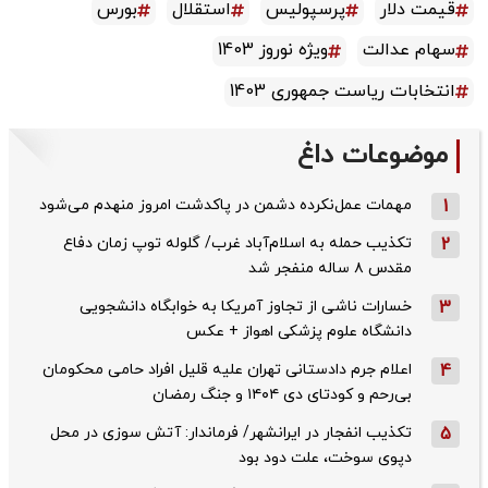
قیمت دلار
پرسپولیس
استقلال
بورس
سهام عدالت
ویژه نوروز 1403
انتخابات ریاست جمهوری 1403
موضوعات داغ
1
مهمات عمل‌نکرده دشمن در پاکدشت امروز منهدم می‌شود
2
تکذیب حمله به اسلام‌آباد غرب/ گلوله توپ زمان دفاع
مقدس ۸ ساله منفجر شد
3
خسارات ناشی از تجاوز آمریکا به خوابگاه دانشجویی
دانشگاه علوم پزشکی اهواز + عکس
4
اعلام جرم دادستانی تهران علیه قلیل افراد حامی محکومان
بی‌رحم و کودتای دی‌ ۱۴۰۴ و جنگ رمضان
5
تکذیب ‌انفجار در ایرانشهر/ فرماندار: آتش سوزی در محل
دپوی سوخت، علت دود بود