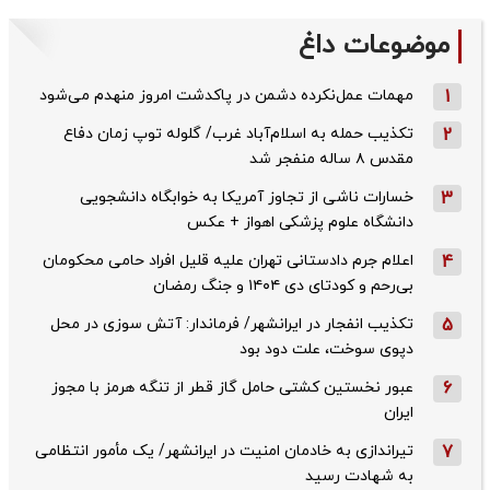
موضوعات داغ
1
مهمات عمل‌نکرده دشمن در پاکدشت امروز منهدم می‌شود
2
تکذیب حمله به اسلام‌آباد غرب/ گلوله توپ زمان دفاع
مقدس ۸ ساله منفجر شد
3
خسارات ناشی از تجاوز آمریکا به خوابگاه دانشجویی
دانشگاه علوم پزشکی اهواز + عکس
4
اعلام جرم دادستانی تهران علیه قلیل افراد حامی محکومان
بی‌رحم و کودتای دی‌ ۱۴۰۴ و جنگ رمضان
5
تکذیب ‌انفجار در ایرانشهر/ فرماندار: آتش سوزی در محل
دپوی سوخت، علت دود بود
6
عبور نخستین کشتی حامل گاز قطر از تنگه هرمز با مجوز
ایران
7
تیراندازی به خادمان امنیت در ایرانشهر/ یک مأمور انتظامی
به شهادت رسید