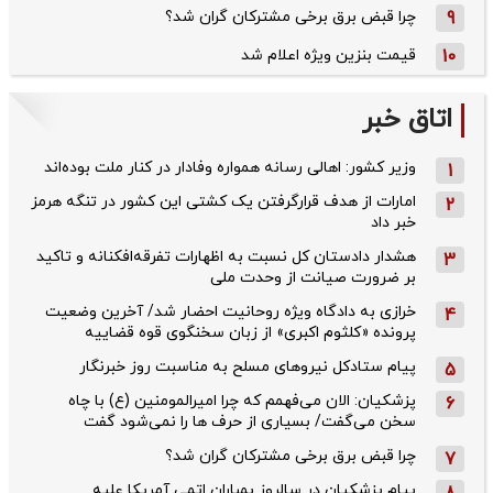
9
چرا قبض برق برخی مشترکان گران شد؟
10
قیمت بنزین ویژه اعلام شد
اتاق خبر
وزیر کشور: اهالی رسانه همواره وفادار در کنار ملت بوده‌اند
1
امارات از هدف قرارگرفتن یک کشتی این کشور در تنگه هرمز
2
خبر داد
هشدار دادستان کل نسبت به اظهارات تفرقه‌افکنانه و تاکید
3
بر ضرورت صیانت از وحدت ملی
خرازی به دادگاه ویژه روحانیت احضار شد/ آخرین وضعیت
4
پرونده «کلثوم اکبری» از زبان سخنگوی قوه قضاییه
پیام ستادکل نیروهای مسلح به مناسبت روز خبرنگار
5
پزشکیان: الان می‌فهمم که چرا امیرالمومنین (ع) با چاه
6
سخن می‌گفت/ بسیاری از حرف ها را نمی‌شود گفت
چرا قبض برق برخی مشترکان گران شد؟
7
پیام پزشکیان در سالروز بمباران اتمی آمریکا علیه