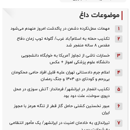
موضوعات داغ
1
مهمات عمل‌نکرده دشمن در پاکدشت امروز منهدم می‌شود
2
تکذیب حمله به اسلام‌آباد غرب/ گلوله توپ زمان دفاع
مقدس ۸ ساله منفجر شد
3
خسارات ناشی از تجاوز آمریکا به خوابگاه دانشجویی
دانشگاه علوم پزشکی اهواز + عکس
4
اعلام جرم دادستانی تهران علیه قلیل افراد حامی محکومان
بی‌رحم و کودتای دی‌ ۱۴۰۴ و جنگ رمضان
5
تکذیب ‌انفجار در ایرانشهر/ فرماندار: آتش سوزی در محل
دپوی سوخت، علت دود بود
6
عبور نخستین کشتی حامل گاز قطر از تنگه هرمز با مجوز
ایران
7
تیراندازی به خادمان امنیت در ایرانشهر/ یک مأمور انتظامی
به شهادت رسید