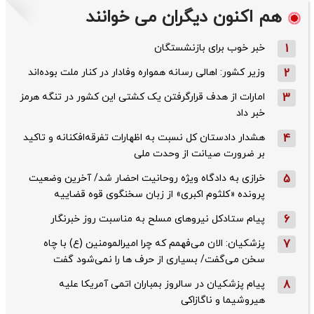
هم اکنون دیگران می خوانند
1
خبر خوب برای بازنشستگان
2
وزیر کشور: اهالی رسانه همواره وفادار در کنار ملت بوده‌اند
3
امارات از هدف قرارگرفتن یک کشتی این کشور در تنگه هرمز
خبر داد
4
هشدار دادستان کل نسبت به اظهارات تفرقه‌افکنانه و تاکید
بر ضرورت صیانت از وحدت ملی
5
خرازی به دادگاه ویژه روحانیت احضار شد/ آخرین وضعیت
پرونده «کلثوم اکبری» از زبان سخنگوی قوه قضاییه
6
پیام ستادکل نیروهای مسلح به مناسبت روز خبرنگار
7
پزشکیان: الان می‌فهمم که چرا امیرالمومنین (ع) با چاه
سخن می‌گفت/ بسیاری از حرف ها را نمی‌شود گفت
8
پیام پزشکیان در سالروز بمباران اتمی آمریکا علیه
هیروشیما و ناگازاکی