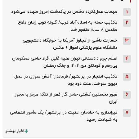
1
مهمات عمل‌نکرده دشمن در پاکدشت امروز منهدم می‌شود
2
تکذیب حمله به اسلام‌آباد غرب/ گلوله توپ زمان دفاع
مقدس ۸ ساله منفجر شد
3
خسارات ناشی از تجاوز آمریکا به خوابگاه دانشجویی
دانشگاه علوم پزشکی اهواز + عکس
4
اعلام جرم دادستانی تهران علیه قلیل افراد حامی محکومان
بی‌رحم و کودتای دی‌ ۱۴۰۴ و جنگ رمضان
5
تکذیب ‌انفجار در ایرانشهر/ فرماندار: آتش سوزی در محل
دپوی سوخت، علت دود بود
6
عبور نخستین کشتی حامل گاز قطر از تنگه هرمز با مجوز
ایران
7
تیراندازی به خادمان امنیت در ایرانشهر/ یک مأمور انتظامی
به شهادت رسید
اخبار بیشتر