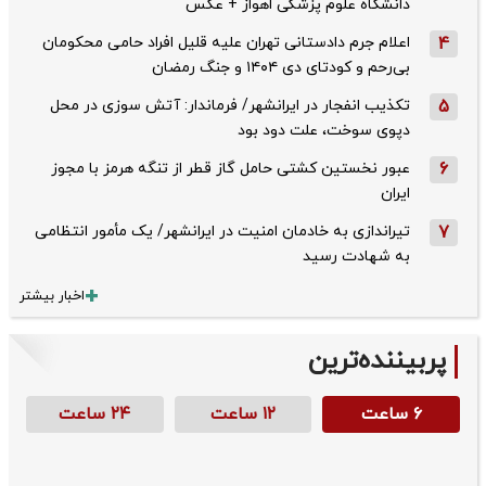
دانشگاه علوم پزشکی اهواز + عکس
4
اعلام جرم دادستانی تهران علیه قلیل افراد حامی محکومان
بی‌رحم و کودتای دی‌ ۱۴۰۴ و جنگ رمضان
5
تکذیب ‌انفجار در ایرانشهر/ فرماندار: آتش سوزی در محل
دپوی سوخت، علت دود بود
6
عبور نخستین کشتی حامل گاز قطر از تنگه هرمز با مجوز
ایران
7
تیراندازی به خادمان امنیت در ایرانشهر/ یک مأمور انتظامی
به شهادت رسید
اخبار بیشتر
پربیننده‌ترین
۶ ساعت
۱۲ ساعت
۲۴ ساعت