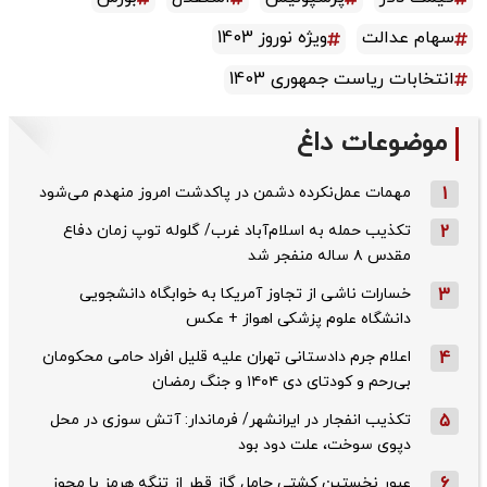
سهام عدالت
ویژه نوروز 1403
انتخابات ریاست جمهوری 1403
موضوعات داغ
1
مهمات عمل‌نکرده دشمن در پاکدشت امروز منهدم می‌شود
2
تکذیب حمله به اسلام‌آباد غرب/ گلوله توپ زمان دفاع
مقدس ۸ ساله منفجر شد
3
خسارات ناشی از تجاوز آمریکا به خوابگاه دانشجویی
دانشگاه علوم پزشکی اهواز + عکس
4
اعلام جرم دادستانی تهران علیه قلیل افراد حامی محکومان
بی‌رحم و کودتای دی‌ ۱۴۰۴ و جنگ رمضان
5
تکذیب ‌انفجار در ایرانشهر/ فرماندار: آتش سوزی در محل
دپوی سوخت، علت دود بود
6
عبور نخستین کشتی حامل گاز قطر از تنگه هرمز با مجوز